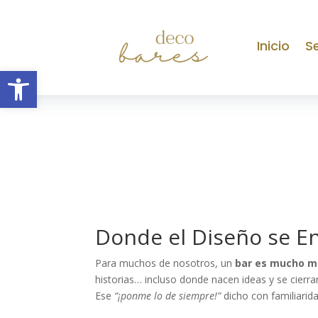
Inicio
Se
Abrir barra de herramientas
Donde el Diseño se En
Para muchos de nosotros, un
bar es mucho má
historias… incluso donde nacen ideas y se cierr
Ese
“¡ponme lo de siempre!”
dicho con familiarid